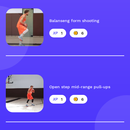
Balanseng form shooting
1
6
Open step mid-range pull-ups
1
6