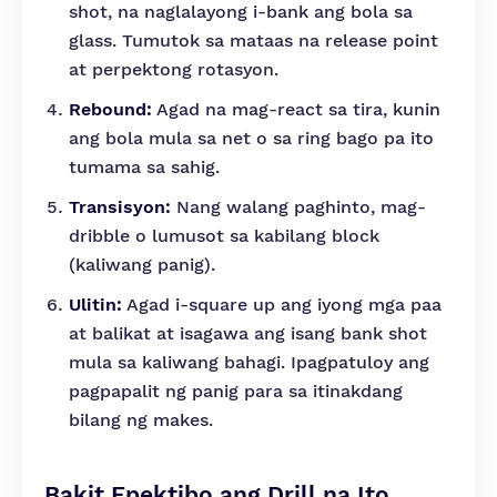
shot, na naglalayong i-bank ang bola sa
glass. Tumutok sa mataas na release point
at perpektong rotasyon.
Rebound:
Agad na mag-react sa tira, kunin
ang bola mula sa net o sa ring bago pa ito
tumama sa sahig.
Transisyon:
Nang walang paghinto, mag-
dribble o lumusot sa kabilang block
(kaliwang panig).
Ulitin:
Agad i-square up ang iyong mga paa
at balikat at isagawa ang isang bank shot
mula sa kaliwang bahagi. Ipagpatuloy ang
pagpapalit ng panig para sa itinakdang
bilang ng makes.
Bakit Epektibo ang Drill na Ito