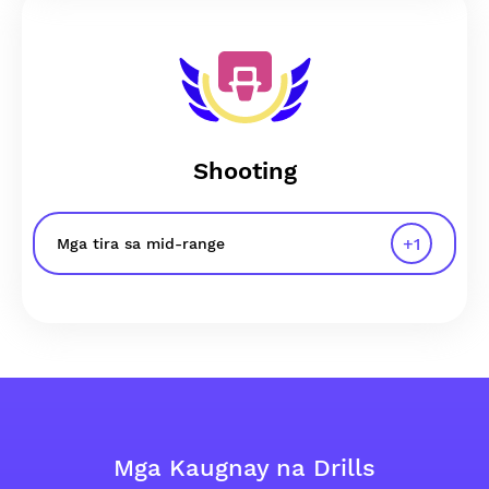
Shooting
+
1
Mga tira sa mid-range
Mga Kaugnay na Drills