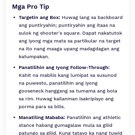
Mga Pro Tip
Targetin ang Box:
Huwag lang sa backboard
ang puntiryahin; puntiryahin ang itaas na
sulok ng shooter's square. Dapat nakatutok
ang iyong mga mata sa partikular na target
na ito nang maaga upang madagdagan ang
katumpakan.
Panatilihin ang Iyong Follow-Through:
Kahit na mabilis kang lumipat sa susunod
na puwesto, panatilihin ang iyong
gooseneck hanggang sa tumama ang bola
sa rim. Huwag kailanman isakripisyo ang
porma para sa bilis.
Manatiling Mababa:
Panatilihin ang athletic
stance habang gumagalaw mula sa gilid
patungo sa gilid. Kung tatayo ka nang tuwid