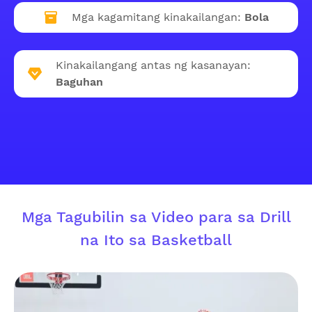
Mga kagamitang kinakailangan:
Bola
Kinakailangang antas ng kasanayan:
Baguhan
Mga Tagubilin sa Video para sa Drill
na Ito sa Basketball