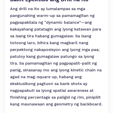
Ang drill na ito ay lumalampas sa mga
pangunahing warm-up sa pamamagitan ng
pagpapakilala ng "dynamic balance"—ang
kakayahang patatagin ang iyong katawan para
sa isang tira habang gumagalaw. Sa isang
totoong laro, bihira kang magbaril nang
perpektong nakaposisyon ang iyong mga paa;
patuloy kang gumagalaw patungo sa iyong
tira. Sa pamamagitan ng pagpapalit-palit ng
panig, sinasanay mo ang iyong kinetic chain na
agad na mag-square up, habang ang
eksklusibong pagtuon sa bank shots ay
nagpapabuti sa iyong spatial awareness at
finishing percentage sa paligid ng rim, pinipilit
kang maunawaan ang geometry ng backboard.