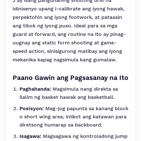
2 ay isang pangunahing shooting drill na
idinisenyo upang i-calibrate ang iyong hawak,
perpektohin ang iyong footwork, at pataasin
ang tibok ng iyong puso. Ideal para sa mga
guard at forward, ang routine na ito ay pinag-
uugnay ang static form shooting at game-
speed action, sinisigurong matibay ang iyong
mekanika kapag nagsimula kang gumalaw.
Paano Gawin ang Pagsasanay na Ito
Paghahanda:
Magsimula nang direkta sa
ilalim ng basket hawak ang basketball.
Posisyon:
Mag-jog papunta sa kanang block
o short wing area, iniikot ang katawan para
diretsong humarap sa backboard.
Isagawa:
Magsagawa ng kontroladong jump