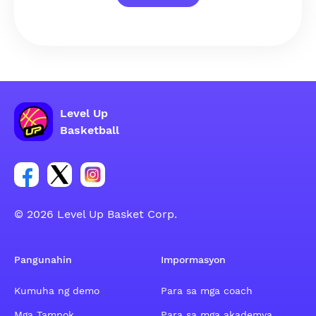
Level Up
Basketball
Link para sa social group ng Facebook account
Link para sa social group ng tweeter account
Link para sa social group ng Instagram ac
© 2026 Level Up Basket Corp.
Pangunahin
Impormasyon
Kumuha ng demo
Para sa mga coach
Mga Tampok
Para sa mga akademya