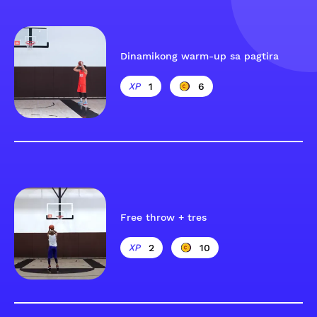
Dinamikong warm-up sa pagtira
1
6
Free throw + tres
2
10