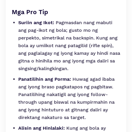
Mga Pro Tip
Suriin ang Ikot:
Pagmasdan nang mabuti
ang pag-ikot ng bola; gusto mo ng
perpekto, simetrikal na backspin. Kung ang
bola ay umiikot nang patagilid (rifle spin),
ang paglalagay ng iyong kamay ay hindi nasa
gitna o hinihila mo ang iyong mga daliri sa
singsing/kalingkingan.
Panatilihin ang Porma:
Huwag agad ibaba
ang iyong braso pagkatapos ng pagbitaw.
Panatilihing nakatigil ang iyong follow-
through upang biswal na kumpirmahin na
ang iyong hintuturo at gitnang daliri ay
direktang nakaturo sa target.
Alisin ang Hinlalaki:
Kung ang bola ay