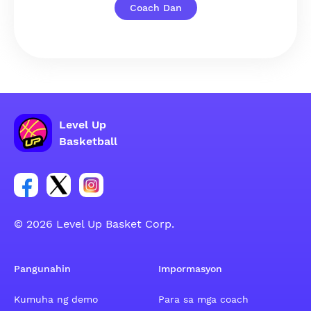
Coach Dan
Level Up
Basketball
Link para sa social group ng Facebook account
Link para sa social group ng tweeter account
Link para sa social group ng Instagram ac
© 2026 Level Up Basket Corp.
Pangunahin
Impormasyon
Kumuha ng demo
Para sa mga coach