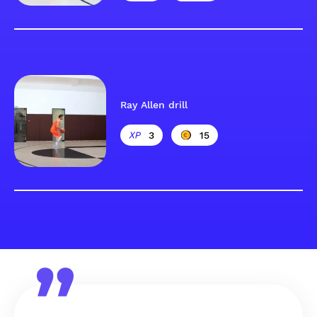
Ray Allen drill
3
15