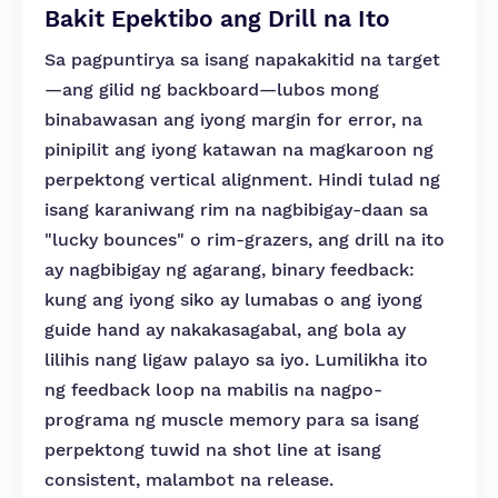
Bakit Epektibo ang Drill na Ito
Sa pagpuntirya sa isang napakakitid na target
—ang gilid ng backboard—lubos mong
binabawasan ang iyong margin for error, na
pinipilit ang iyong katawan na magkaroon ng
perpektong vertical alignment. Hindi tulad ng
isang karaniwang rim na nagbibigay-daan sa
"lucky bounces" o rim-grazers, ang drill na ito
ay nagbibigay ng agarang, binary feedback:
kung ang iyong siko ay lumabas o ang iyong
guide hand ay nakakasagabal, ang bola ay
lilihis nang ligaw palayo sa iyo. Lumilikha ito
ng feedback loop na mabilis na nagpo-
programa ng muscle memory para sa isang
perpektong tuwid na shot line at isang
consistent, malambot na release.