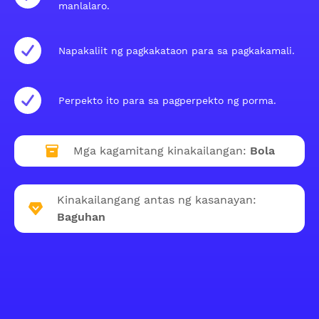
manlalaro.
Napakaliit ng pagkakataon para sa pagkakamali.
Perpekto ito para sa pagperpekto ng porma.
Mga kagamitang kinakailangan:
Bola
Kinakailangang antas ng kasanayan:
Baguhan