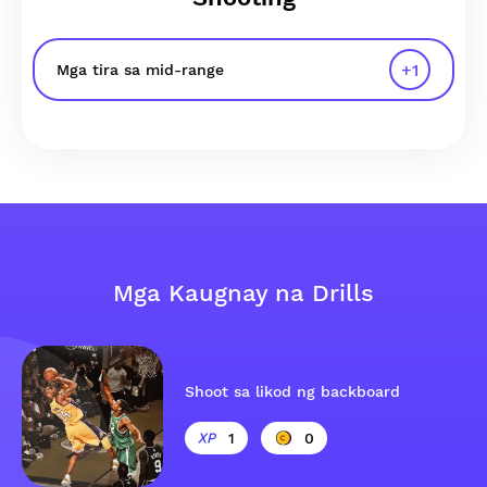
+
1
Mga tira sa mid-range
Mga Kaugnay na Drills
Shoot sa likod ng backboard
1
0