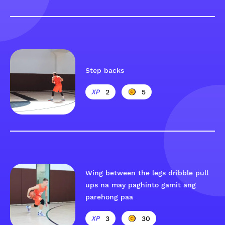
Step backs
2
5
Wing between the legs dribble pull
ups na may paghinto gamit ang
parehong paa
3
30