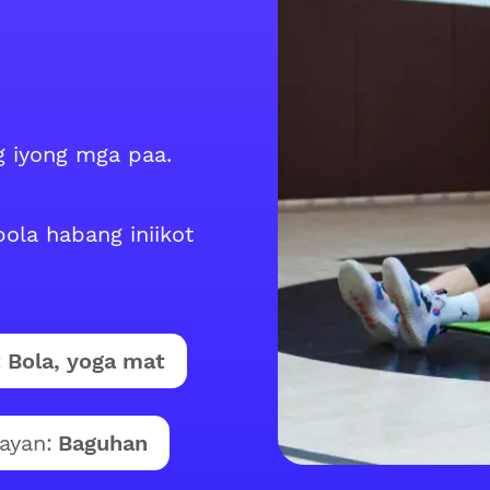
g iyong mga paa.
ola habang iniikot
:
Bola, yoga mat
ayan:
Baguhan