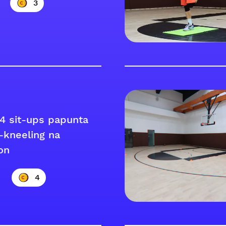
3
 4 sit-ups papunta
f-kneeling na
on
4