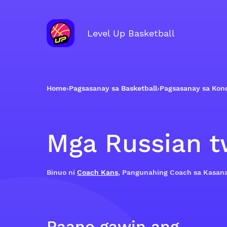
Level Up Basketball
Home
›
Pagsasanay sa Basketball
›
Pagsasanay sa Kon
Mga Russian t
Binuo ni
Coach Kans
, Pangunahing Coach sa Kasan
Paano gawin ang