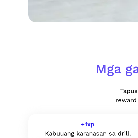
Mga ga
Tapus
reward
+
1
xp
Kabuuang karanasan sa drill.