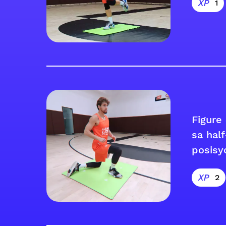
1
Figure
sa hal
posisy
2