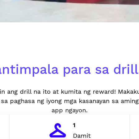
ntimpala para sa drill 
in ang drill na ito at kumita ng reward! Makak
 sa paghasa ng iyong mga kasanayan sa aming
app ngayon.
1
Damit