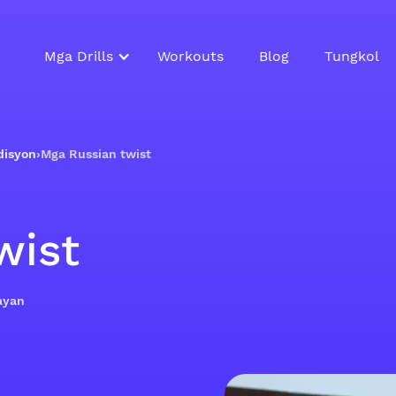
Mga Drills
Workouts
Blog
Tungkol
disyon
›
Mga Russian twist
wist
ayan