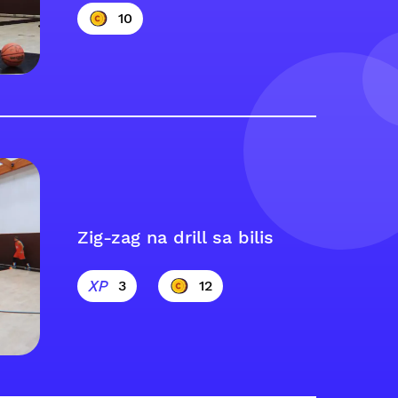
10
Zig-zag na drill sa bilis
3
12