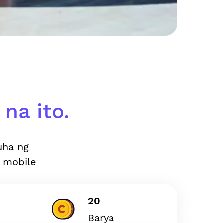
na ito.
uha ng
 mobile
20
Barya