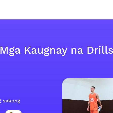
Mga Kaugnay na Drill
g sakong