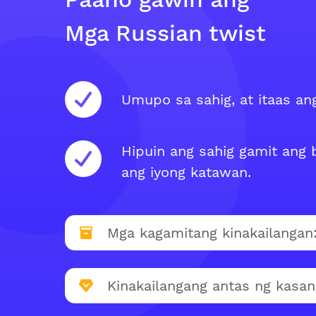
Mga Russian twist
Umupo sa sahig, at itaas an
Hipuin ang sahig gamit ang b
ang iyong katawan.
Mga kagamitang kinakailangan
Kinakailangang antas ng kasan