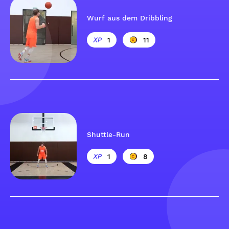
Wurf aus dem Dribbling
1
11
Shuttle-Run
1
8