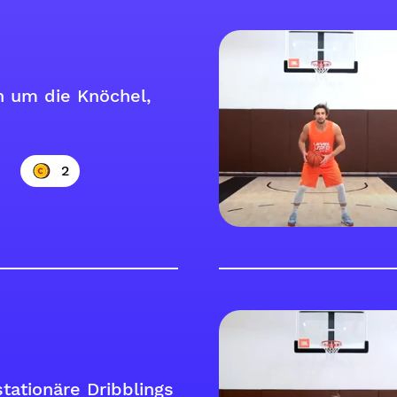
n um die Knöchel,
2
stationäre Dribblings