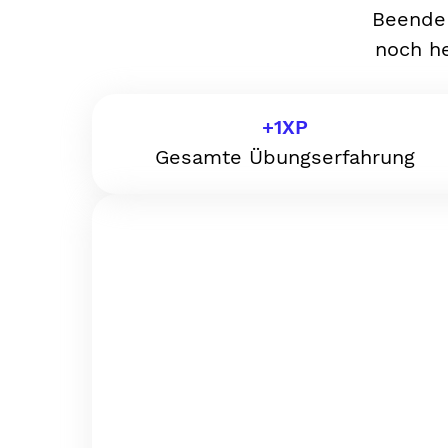
Beende 
noch he
+
1
XP
Gesamte Übungserfahrung