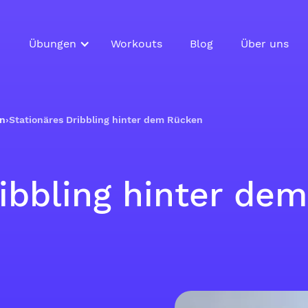
Übungen
Workouts
Blog
Über uns
en
›
Stationäres Dribbling hinter dem Rücken
ribbling hinter de