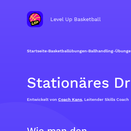
Level Up Basketball
Startseite
›
Basketballübungen
›
Ballhandling-Übung
Stationäres D
Entwickelt von
Coach Kans
, Leitender Skills Coach
Wie man den