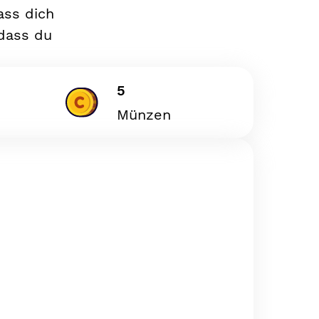
ass dich
 dass du
5
Münzen