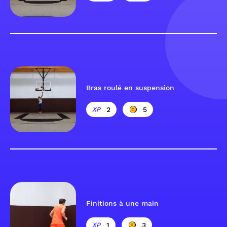
Bras roulé en suspension
2
5
Finitions à une main
1
3