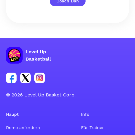
Coach Dan
Level Up
Basketball
Link zur Facebook-Gruppe
Link zum Tweeter-Account
Link zum Instagram-Account
© 2026 Level Up Basket Corp.
Haupt
Info
Demo anfordern
Für Trainer