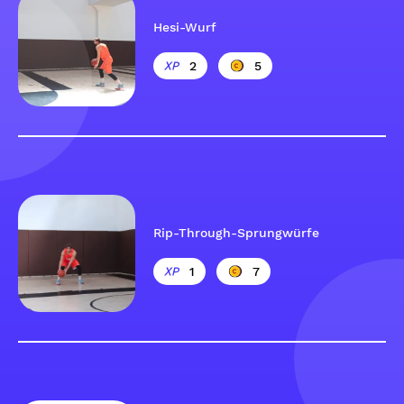
Hesi-Wurf
2
5
Rip-Through-Sprungwürfe
1
7