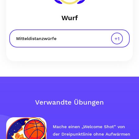
Wurf
+
1
Mitteldistanzwürfe
Verwandte Übungen
Mache einen „Welcome Shot“ von
der Dreipunktlinie ohne Aufwärmen