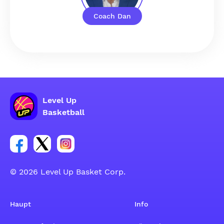
Coach Dan
Level Up
Basketball
Link zur Facebook-Gruppe
Link zum Tweeter-Account
Link zum Instagram-Account
© 2026 Level Up Basket Corp.
Haupt
Info