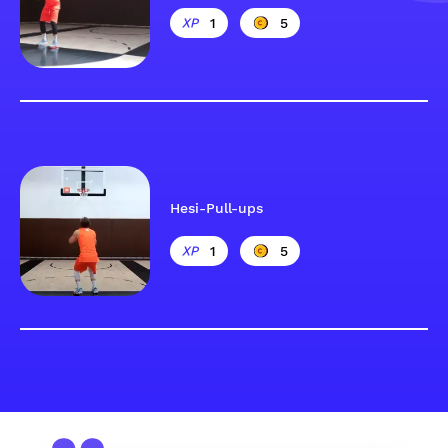
1
5
Hesi-Pull-ups
1
5