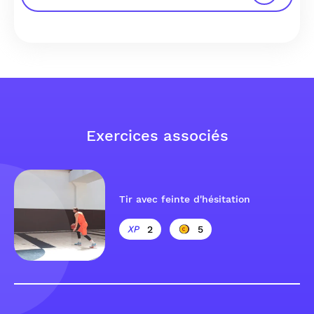
Exercices associés
Tir avec feinte d'hésitation
2
5