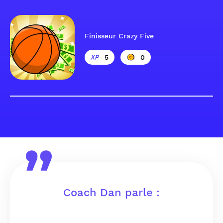
Finisseur Crazy Five
5
0
Coach Dan parle :