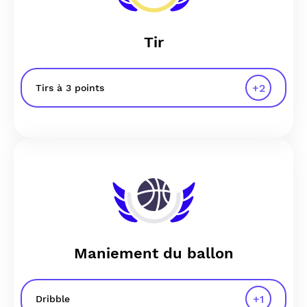
Tir
+
2
Tirs à 3 points
Maniement du ballon
+
1
Dribble