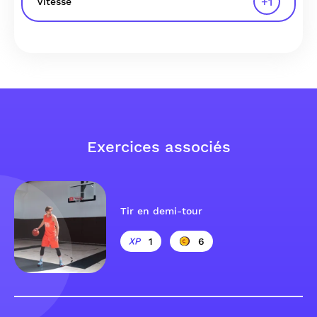
+
1
Vitesse
Exercices associés
Tir en demi-tour
1
6