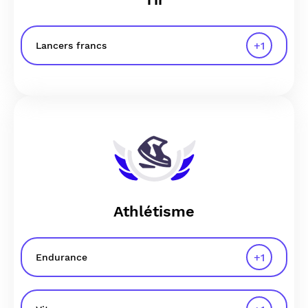
+
1
Lancers francs
Athlétisme
+
1
Endurance