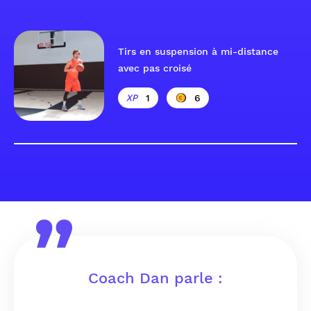
Tirs en suspension à mi-distance
avec pas croisé
1
6
Coach Dan parle :