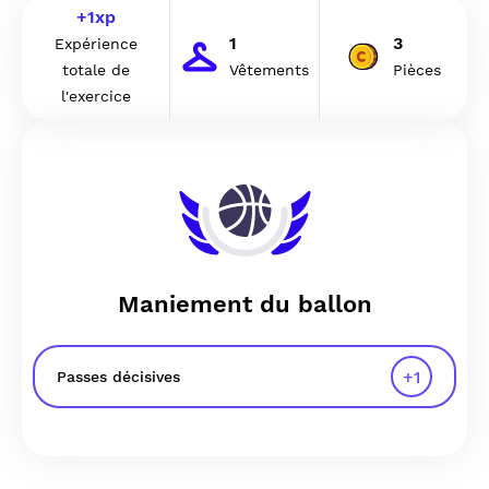
+
1
xp
1
3
Expérience
totale de
Vêtements
Pièces
l'exercice
Maniement du ballon
+
1
Passes décisives