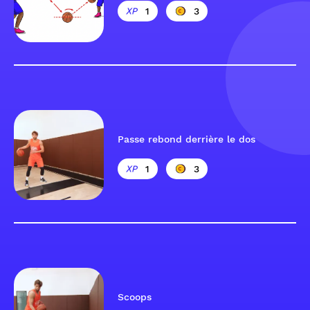
1
3
Passe rebond derrière le dos
1
3
Scoops