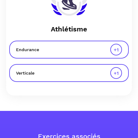
Athlétisme
+
1
Endurance
+
1
Verticale
Exercices associés