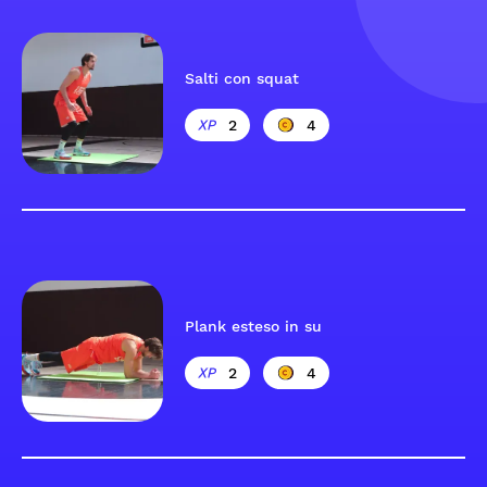
Salti con squat
2
4
Plank esteso in su
2
4