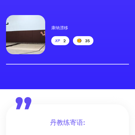
康纳漂移
2
35
丹教练寄语: