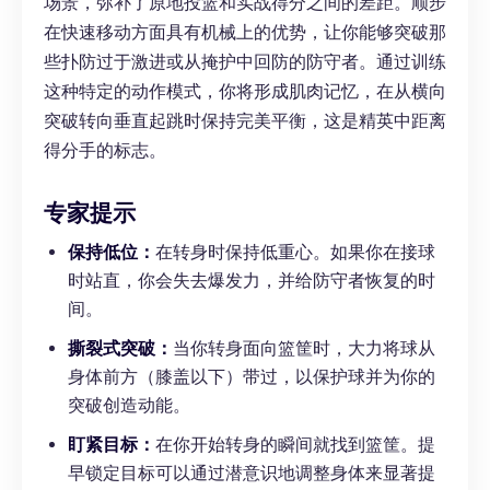
场景，弥补了原地投篮和实战得分之间的差距。顺步
在快速移动方面具有机械上的优势，让你能够突破那
些扑防过于激进或从掩护中回防的防守者。通过训练
这种特定的动作模式，你将形成肌肉记忆，在从横向
突破转向垂直起跳时保持完美平衡，这是精英中距离
得分手的标志。
专家提示
保持低位：
在转身时保持低重心。如果你在接球
时站直，你会失去爆发力，并给防守者恢复的时
间。
撕裂式突破：
当你转身面向篮筐时，大力将球从
身体前方（膝盖以下）带过，以保护球并为你的
突破创造动能。
盯紧目标：
在你开始转身的瞬间就找到篮筐。提
早锁定目标可以通过潜意识地调整身体来显著提