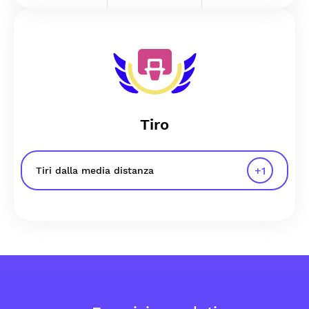
Tiro
+
1
Tiri dalla media distanza