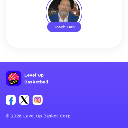
Coach Dan
Level Up
Basketball
Link per il gruppo social dell'account Facebook
Link per il gruppo social dell'account Tweeter
Link per il gruppo social dell'account Inst
© 2026 Level Up Basket Corp.