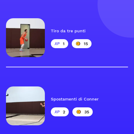
Tiro da tre punti
1
15
Spostamenti di Conner
2
35