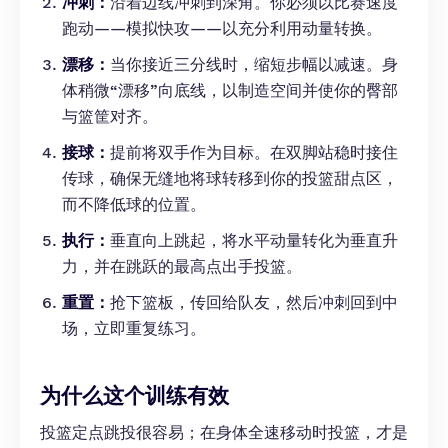
冲刺：
沿着边线冲刺到深角。你必须以比赛速度
跑动——模拟快攻——以充分利用动量转换。
漂移：
当你接近三分线时，缩短步幅以减速。身
体稍微“漂移”向底线，以制造空间并使你的臀部
与篮筐对齐。
接球：
提前将双手作为目标。在双脚站稳时接住
传球，确保无缝地将球转移到你的投篮甜点区，
而不降低球的位置。
执行：
垂直向上跳起，将水平动量转化为垂直升
力，并在跳跃的最高点出手投篮。
重置：
抢下篮板，传回给队友，然后冲刺回到中
场，立即重复练习。
为什么这个训练有效
投篮定点跳投很容易；在身体全速移动时投篮，才是