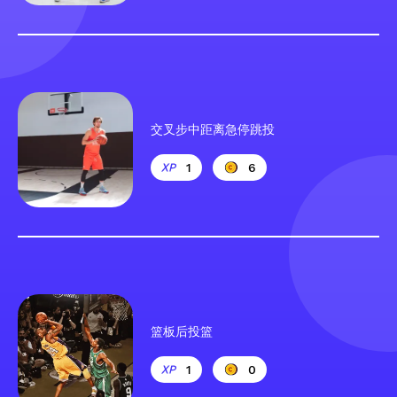
交叉步中距离急停跳投
1
6
篮板后投篮
1
0