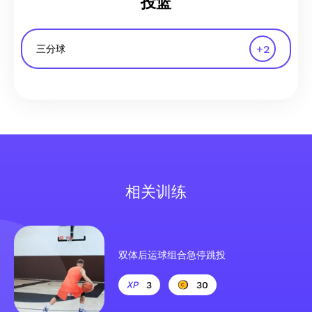
投篮
+
2
三分球
相关训练
双体后运球组合急停跳投
3
30