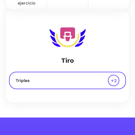
ejercicio
Tiro
+
2
Triples