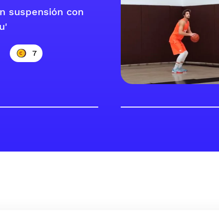
en suspensión con
u'
7