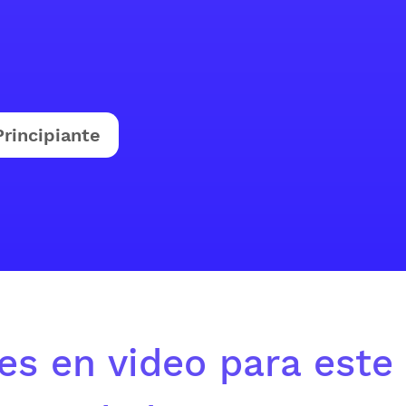
Principiante
es en video para este 