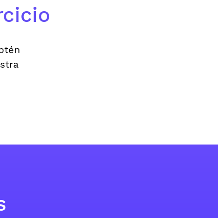
cicio
Obtén
stra
s