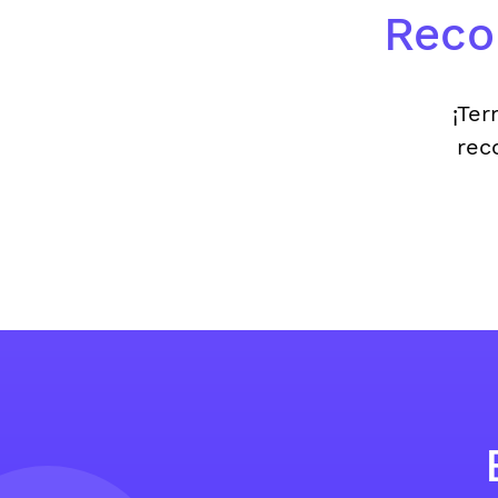
Reco
¡Ter
rec