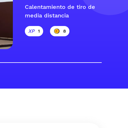
Calentamiento de tiro de
media distancia
1
8