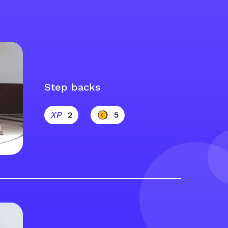
Step backs
2
5