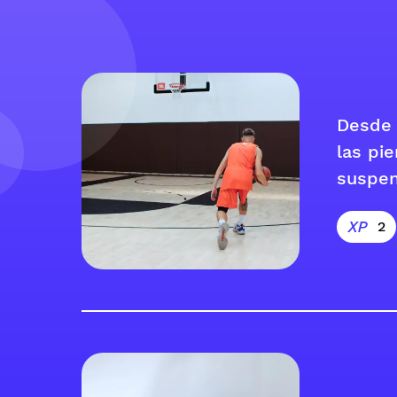
Desde e
las pie
suspen
2