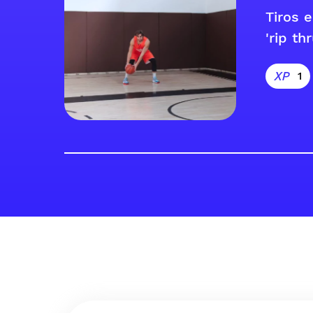
Tiros 
'rip thr
1