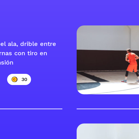
l ala, drible entre
rnas con tiro en
sión
30