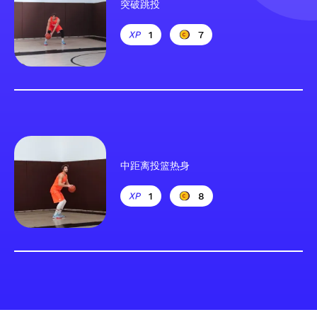
突破跳投
1
7
中距离投篮热身
1
8