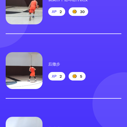
2
30
后撤步
2
5