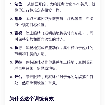
站位：
从禁区开始，大约距离篮筐 3-5 英尺，就
像你进行标准定点投篮一样。
想象：
采取三威胁或投篮姿势，注视篮筐，在脑
海中锁定目标位置。
盲视：
闭上眼睛（或明确地将头转向别处），同
时保持姿势和面向篮筐的对齐。
执行：
流畅地完成投篮动作，集中精力于起跳的
节奏和手腕的抖动。
保持：
保持随球动作伸展并闭上眼睛，直到听到
球击中篮筐、篮网或地板。
评估：
睁开眼睛，观察球相对于你的站姿落在何
处，然后重新设置并重复。
为什么这个训练有效