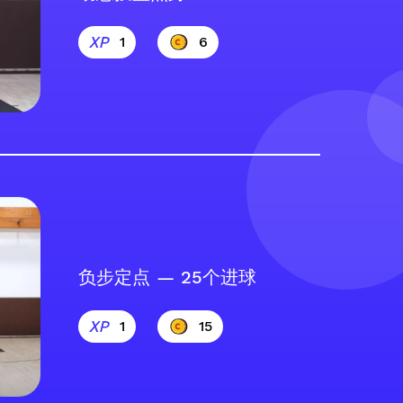
1
6
负步定点 — 25个进球
1
15