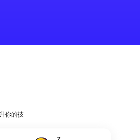
升你的技
7