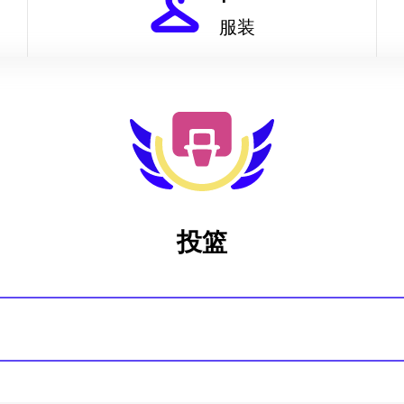
服装
投篮