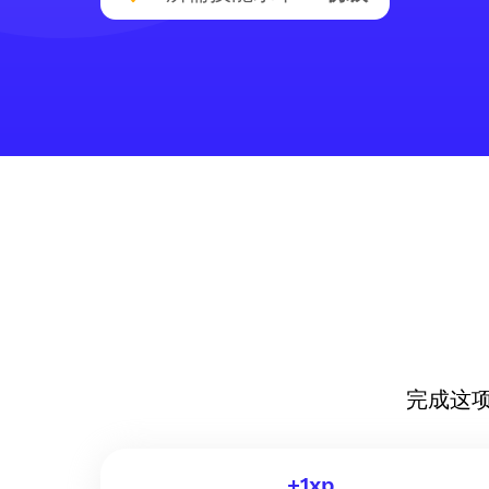
完成这
+
1
xp