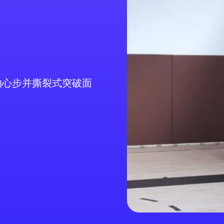
轴心步并撕裂式突破面