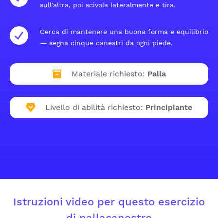
sull'altra, poi scivola lateralmente e tira.
Cerca di mantenere una buona forma e equilibrio
— segna cinque canestri da ogni piede.
Materiale richiesto:
Palla
Livello di abilità richiesto:
Principiante
Istruzioni video per questo esercizio
di pallacanestro