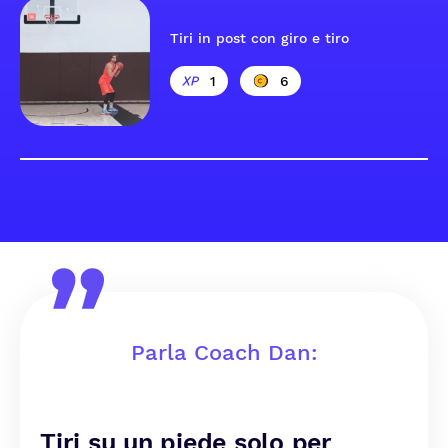
Tiri in post con giro e tiro
1
6
Parla Coach Dan:
Tiri su un piede solo per