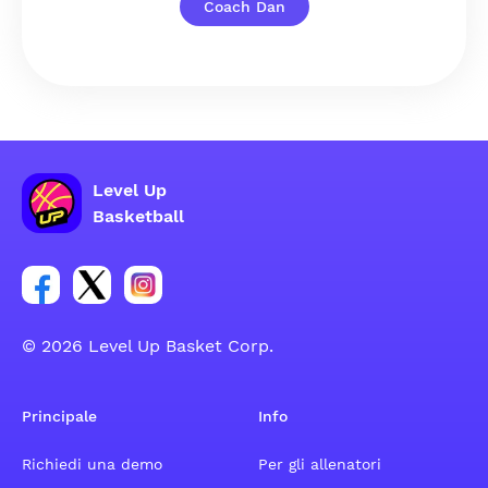
Coach Dan
Level Up
Basketball
Link per il gruppo social dell'account Facebook
Link per il gruppo social dell'account Tweeter
Link per il gruppo social dell'account Inst
© 2026 Level Up Basket Corp.
Principale
Info
Richiedi una demo
Per gli allenatori