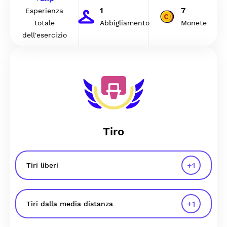
1
7
Esperienza
totale
Abbigliamento
Monete
dell'esercizio
Tiro
+
1
Tiri liberi
+
1
Tiri dalla media distanza