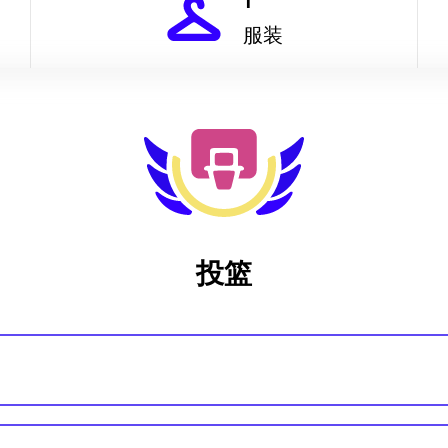
1
服装
投篮