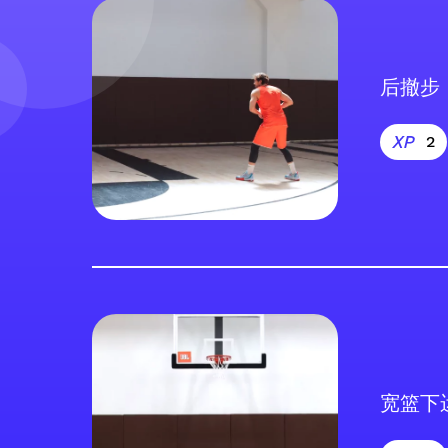
后撤步
2
宽篮下