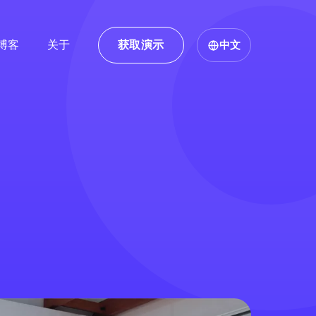
博客
关于
获取演示
中文