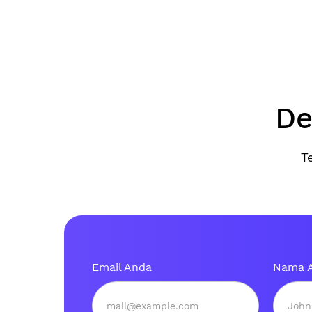
De
T
Email Anda
Nama 