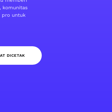
alu memberi
s, komunitas
 pro untuk
AT DICETAK