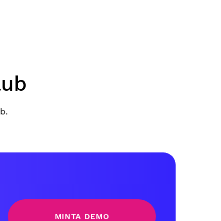
lub
b.