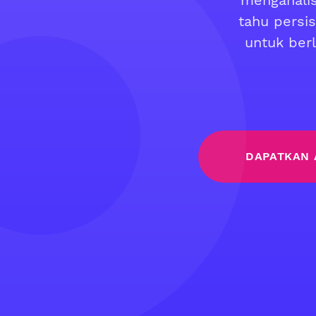
menganalis
tahu persis
untuk ber
DAPATKAN 