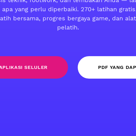
is teknik, footwork, dan tembakan Anda — l
 apa yang perlu diperbaiki. 270+ latihan grati
latih bersama, progres bergaya game, dan alat
pelatih.
APLIKASI SELULER
PDF YANG DAP