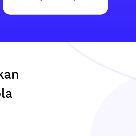
kan
la