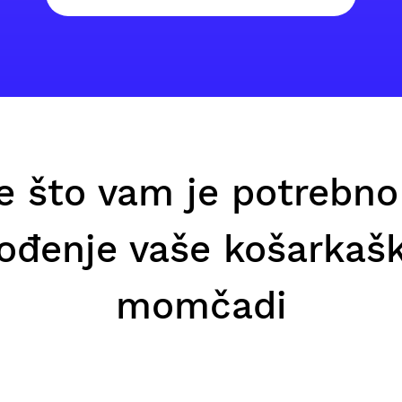
e što vam je potrebno
ođenje vaše košarkaš
momčadi