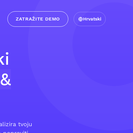
ZATRAŽITE DEMO
Hrvatski
ki
 &
lizira tvoju