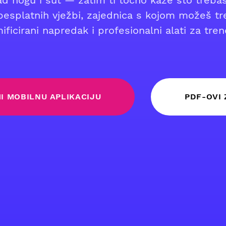
ad nogu i šut — zatim ti točno kaže što trebaš
esplatnih vježbi, zajednica s kojom možeš tre
ificirani napredak i profesionalni alati za tren
I MOBILNU APLIKACIJU
PDF-OVI 