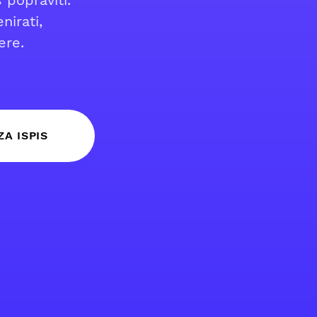
 popraviti.
nirati,
ere.
ZA ISPIS