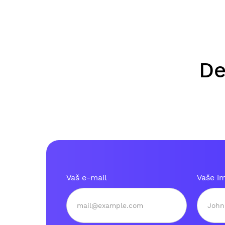
De
Vaš e-mail
Vaše i