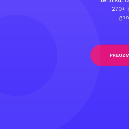
tehniku, r
270+ b
gam
PREUZM