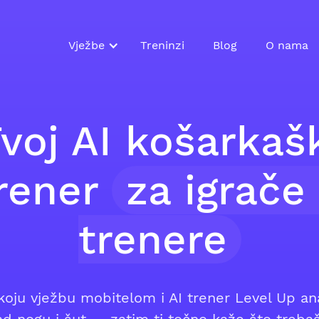
Vježbe
Treninzi
Blog
O nama
voj AI košarkaš
rener
za igrače
trenere
koju vježbu mobitelom i AI trener Level Up ana