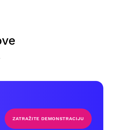
ove
.