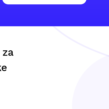
 za
ke