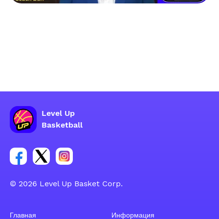
Level Up
Basketball
Ссылка на группу Facebook
Ссылка на группу Tweeter
Ссылка на группу Instagram
© 2026 Level Up Basket Corp.
Главная
Информация