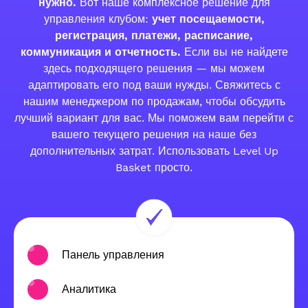
нужно.
Вот наше комплексное решение для
управления клубом:
учет посещаемости,
регистрация, платежи, расписание,
коммуникация и отчетность.
Если вы не найдете
здесь подходящего решения — мы можем
адаптировать его под ваши нужды. Свяжитесь с
нашим менеджером по продажам, чтобы обсудить
лучший вариант для вас. Мы поможем вам перейти с
вашего текущего решения на наше без
дополнительных затрат. Использовать Level Up
Basket просто.
Панель управления
Аналитика