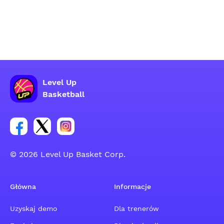
Level Up
Basketball
Link do grupy społecznościowej na Facebooku
Link do konta na Twitterze grupy społecznościo
Link do konta na Instagramie grupy społe
© 2026 Level Up Basket Corp.
Główna
Informacje
Uzyskaj demo
Dla trenerów