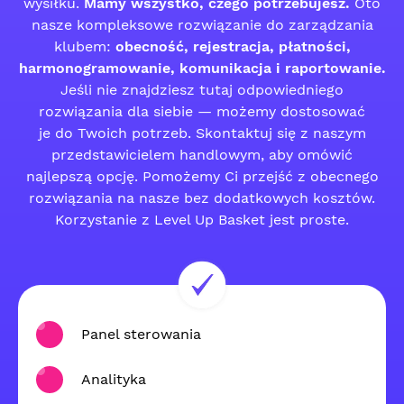
wysiłku.
Mamy wszystko, czego potrzebujesz.
Oto
nasze kompleksowe rozwiązanie do zarządzania
klubem:
obecność, rejestracja, płatności,
harmonogramowanie, komunikacja i raportowanie.
Jeśli nie znajdziesz tutaj odpowiedniego
rozwiązania dla siebie — możemy dostosować
je do Twoich potrzeb. Skontaktuj się z naszym
przedstawicielem handlowym, aby omówić
najlepszą opcję. Pomożemy Ci przejść z obecnego
rozwiązania na nasze bez dodatkowych kosztów.
Korzystanie z Level Up Basket jest proste.
Panel sterowania
Analityka