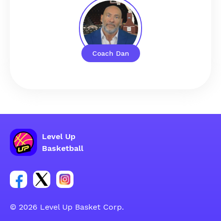
Coach Dan
Level Up
Basketball
Lien vers le groupe du compte Facebook
Lien vers le groupe du compte Tweeter
Lien vers le groupe du compte Instagram
© 2026 Level Up Basket Corp.