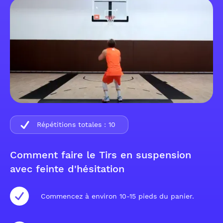
Répétitions totales :
10
Comment faire le Tirs en suspension
avec feinte d'hésitation
Commencez à environ 10-15 pieds du panier.