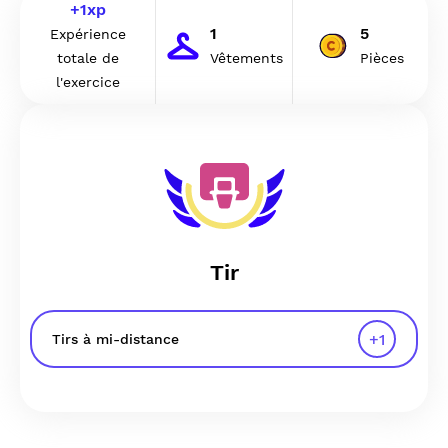
+
1
xp
1
5
Expérience
totale de
Vêtements
Pièces
l'exercice
Tir
+
1
Tirs à mi-distance