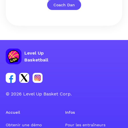
Coach Dan
Level Up
Basketball
Lien vers le groupe du compte Facebook
Lien vers le groupe du compte Tweeter
Lien vers le groupe du compte Instagram
© 2026 Level Up Basket Corp.
Accueil
Infos
Obtenir une démo
Pour les entraîneurs