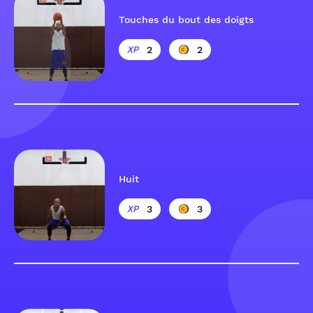
Touches du bout des doigts
2
2
Huit
3
3