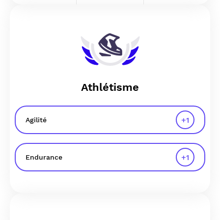
Athlétisme
+
1
Agilité
+
1
Endurance