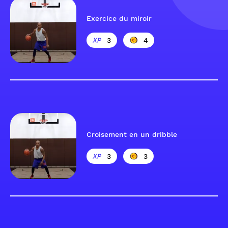
Exercice du miroir
3
4
Croisement en un dribble
3
3