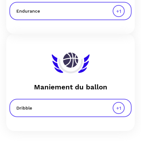
+
1
Endurance
Maniement du ballon
+
1
Dribble