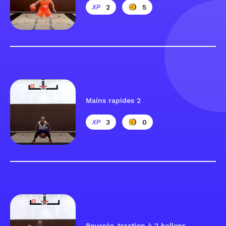
2
5
Mains rapides 2
3
0
Poussée-traction à 2 ballons