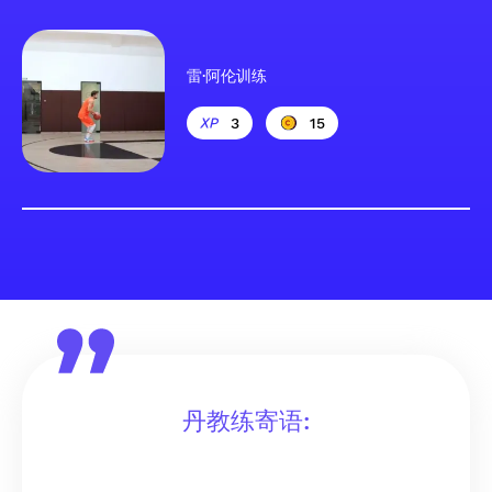
雷·阿伦训练
3
15
丹教练寄语: