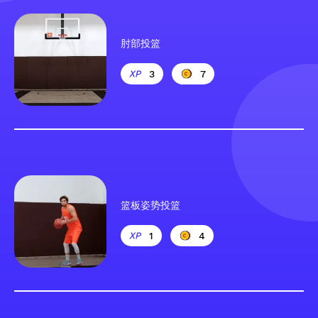
肘部投篮
3
7
篮板姿势投篮
1
4