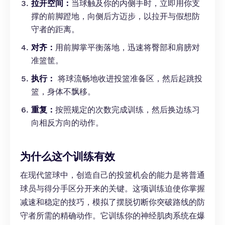
拉开空间：
当球触及你的内侧手时，立即用你支
撑的前脚蹬地，向侧后方迈步，以拉开与假想防
守者的距离。
对齐：
用前脚掌平衡落地，迅速将臀部和肩膀对
准篮筐。
执行：
将球流畅地收进投篮准备区，然后起跳投
篮，身体不飘移。
重复：
按照规定的次数完成训练，然后换边练习
向相反方向的动作。
为什么这个训练有效
在现代篮球中，创造自己的投篮机会的能力是将普通
球员与得分手区分开来的关键。这项训练迫使你掌握
减速和稳定的技巧，模拟了摆脱切断你突破路线的防
守者所需的精确动作。它训练你的神经肌肉系统在爆