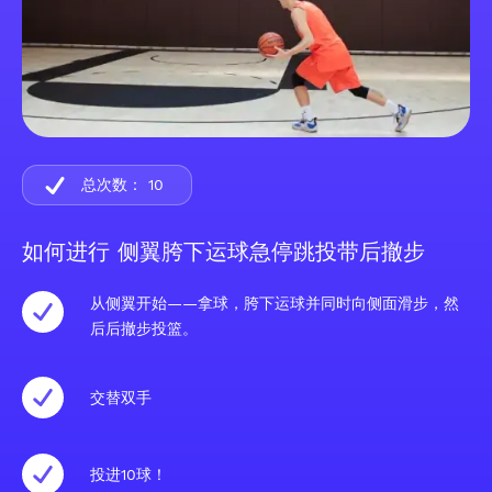
总次数：
10
如何进行 侧翼胯下运球急停跳投带后撤步
从侧翼开始——拿球，胯下运球并同时向侧面滑步，然
后后撤步投篮。
交替双手
投进10球！