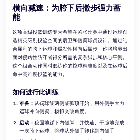
横向减速：为胯下后撤步强力蓄
能
这项高级投篮训练专为希望在紧张比赛中通过运球创
造精英级别投篮空间的后卫和侧翼球员设计。通过结
合犀利的胯下运球和爆发性横向后撤步，你将培养出
面对侵略性防守者得分所需的复杂脚步和核心平衡。
这个组合动作同时磨练你的控球精准度以及在运球后
命中高难度投篮的能力。
如何进行此训练
准备：
从罚球线两侧或弧顶开始，用外侧手大力
运球冲向侧翼，模拟突破角度。
启动：
稳固地踩下内侧脚，并快速、干脆地完成
一次胯下运球，将球从外侧手转移到内侧手。