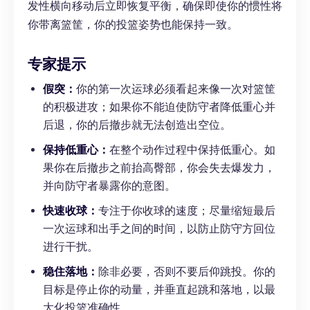
发性横向移动后立即恢复平衡，确保即使你的惯性将
你带离篮筐，你的投篮姿势也能保持一致。
专家提示
假突：
你的第一次运球必须看起来像一次对篮筐
的积极进攻；如果你不能迫使防守者降低重心并
后退，你的后撤步就无法创造出空位。
保持低重心：
在整个动作过程中保持低重心。如
果你在后撤步之前抬高臀部，你会失去爆发力，
并向防守者暴露你的意图。
快速收球：
专注于你收球的速度；尽量缩短最后
一次运球和出手之间的时间，以防止防守方回位
进行干扰。
稳住落地：
除非必要，否则不要后仰跳投。你的
目标是停止你的动量，并垂直起跳和落地，以最
大化投篮准确性。