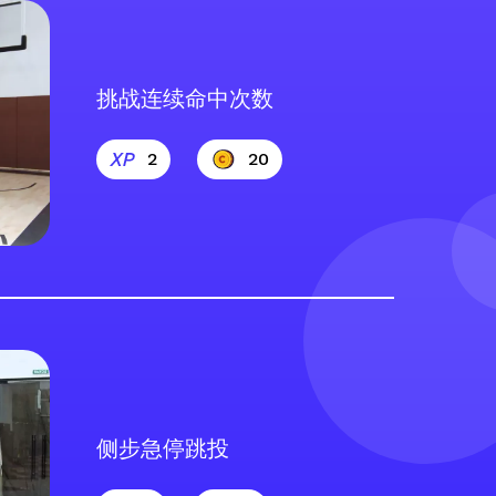
挑战连续命中次数
2
20
侧步急停跳投