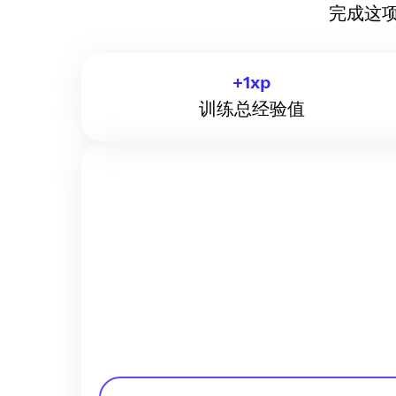
完成这
+
1
xp
训练总经验值