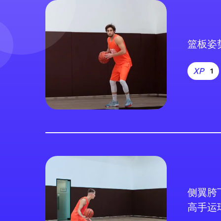
篮板姿
1
侧翼胯
高手运