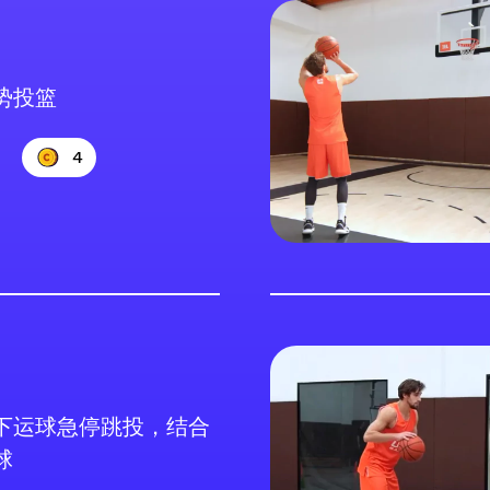
势投篮
4
下运球急停跳投，结合
球