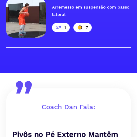
Arremesso em suspensão com passo
lateral
1
7
Coach Dan Fala:
Pivôs no Pé Externo Mantêm