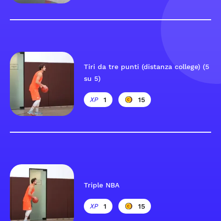
Tiri da tre punti (distanza college) (5
su 5)
1
15
Triple NBA
1
15