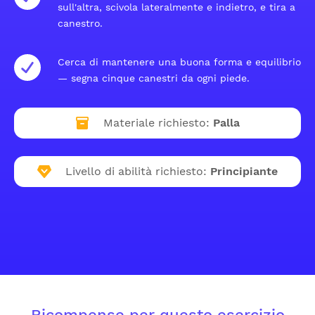
sull'altra, scivola lateralmente e indietro, e tira a
canestro.
Cerca di mantenere una buona forma e equilibrio
— segna cinque canestri da ogni piede.
Materiale richiesto:
Palla
Livello di abilità richiesto:
Principiante
Ricompense per questo esercizio