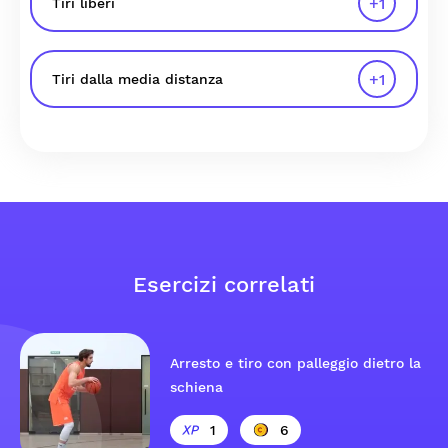
+
1
Tiri liberi
+
1
Tiri dalla media distanza
Esercizi correlati
Arresto e tiro con palleggio dietro la
schiena
1
6