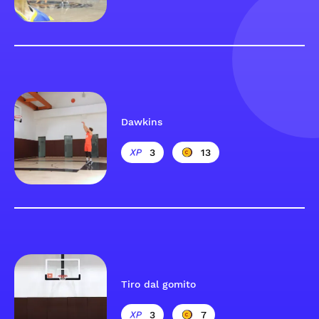
Dawkins
3
13
Tiro dal gomito
3
7