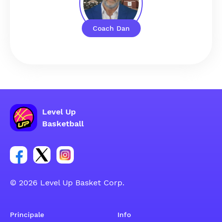
Coach Dan
Level Up
Basketball
Link per il gruppo social dell'account Facebook
Link per il gruppo social dell'account Tweeter
Link per il gruppo social dell'account Inst
© 2026 Level Up Basket Corp.
Principale
Info