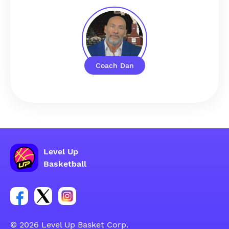
Coach Dan
Level Up
Basketball
Link per il gruppo social dell'account Facebook
Link per il gruppo social dell'account Tweeter
Link per il gruppo social dell'account Inst
© 2026 Level Up Basket Corp.