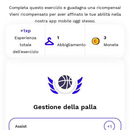
Completa questo esercizio e guadagna una ricompensa!
Vieni ricompensato per aver affinato le tue abilità nella
nostra app mobile oggi stesso.
+
1
xp
1
3
Esperienza
totale
Abbigliamento
Monete
dell'esercizio
Gestione della palla
+
1
Assist