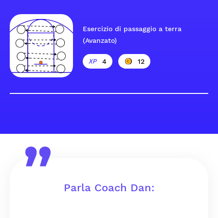
Esercizio di passaggio a terra
(Avanzato)
4
12
Parla Coach Dan: