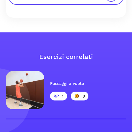
Esercizi correlati
Passaggi a vuoto
1
3