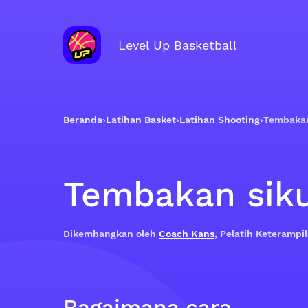
Level Up Basketball
Beranda
›
Latihan Basket
›
Latihan Shooting
›
Tembakan
Tembakan sik
Dikembangkan oleh
Coach Kans
, Pelatih Keteramp
Bagaimana cara