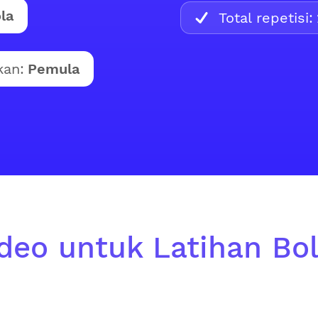
la
Total repetisi:
kan:
Pemula
ideo untuk Latihan Bol