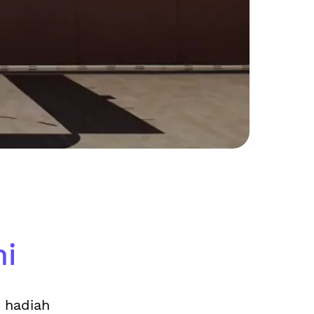
ni
n hadiah