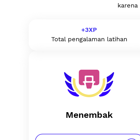
karena 
+
3
XP
Total pengalaman latihan
Menembak