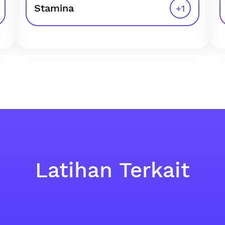
Stamina
+
1
Latihan Terkait