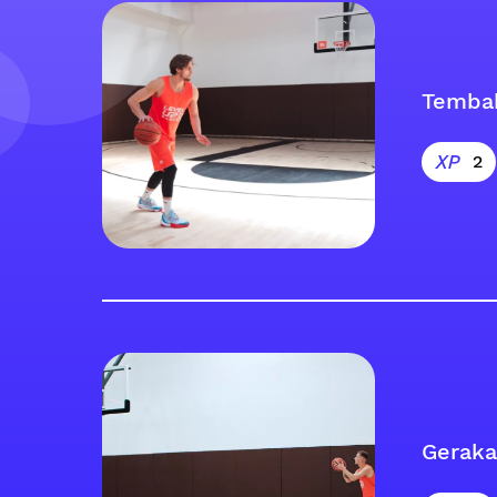
Tembak
2
Geraka