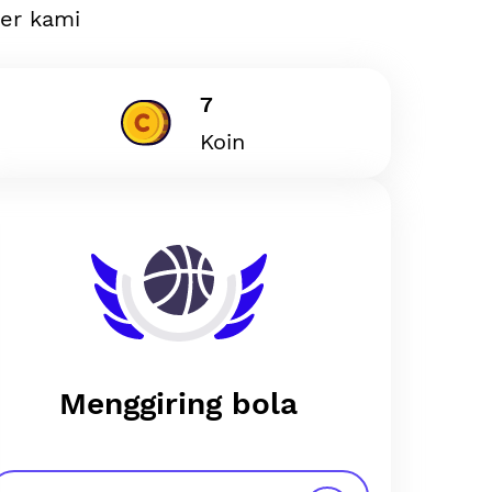
ler kami
7
Koin
Menggiring bola