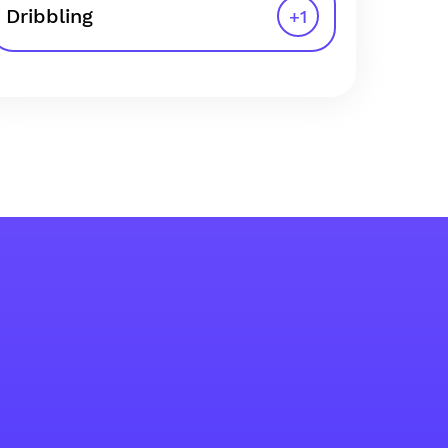
Dribbling
+
1