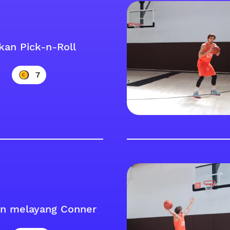
an Pick-n-Roll
7
n melayang Conner