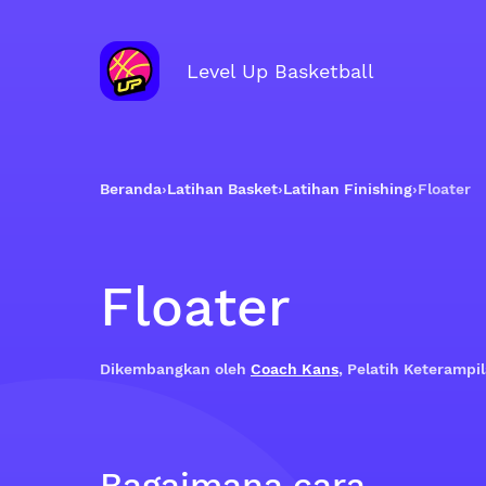
Level Up Basketball
Beranda
›
Latihan Basket
›
Latihan Finishing
›
Floater
Floater
Dikembangkan oleh
Coach Kans
, Pelatih Keteramp
Bagaimana cara