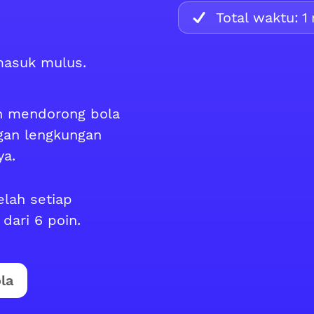
Total waktu:
1
masuk mulus.
n mendorong bola
gan lengkungan
ya.
elah setiap
dari 6 poin.
la