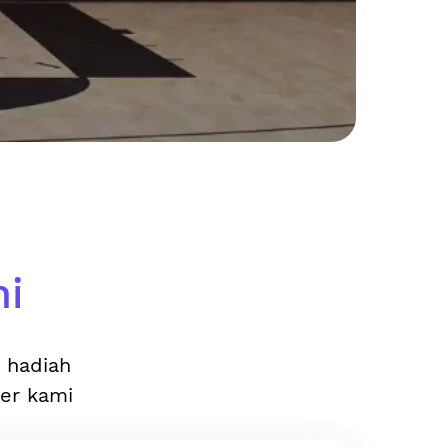
ni
n hadiah
ler kami