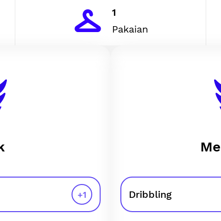
1
Pakaian
k
Me
Dribbling
+
1