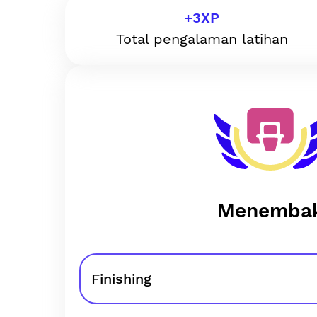
+
3
XP
Total pengalaman latihan
Menemba
Finishing