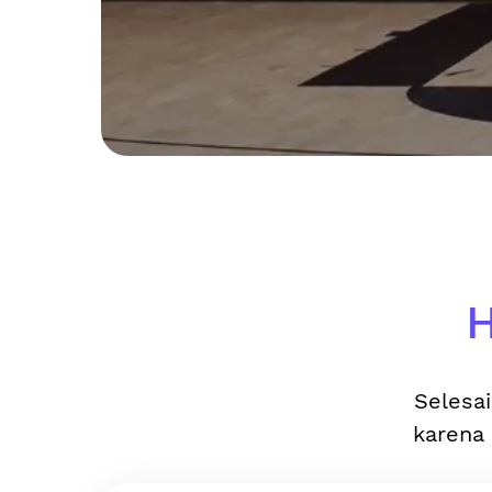
H
Selesai
karena 