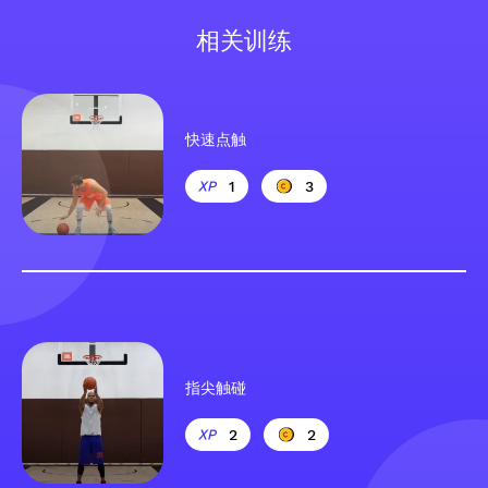
相关训练
快速点触
1
3
指尖触碰
2
2