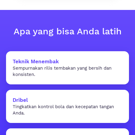
Apa yang bisa Anda latih
Teknik Menembak
Sempurnakan rilis tembakan yang bersih dan
konsisten.
Dribel
Tingkatkan kontrol bola dan kecepatan tangan
Anda.