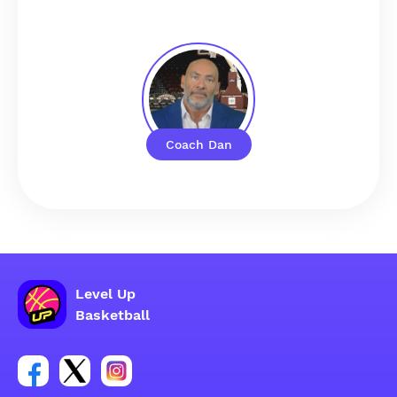
Coach Dan
Level Up
Basketball
Tautan untuk grup sosial akun Facebook
Tautan untuk grup sosial akun Tweeter
Tautan untuk grup sosial akun Instagram