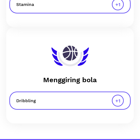
+
1
Stamina
Menggiring bola
+
1
Dribbling