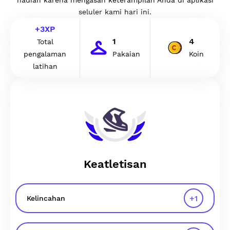
hadiah karena mengasah keterampilan Anda di aplikasi
seluler kami hari ini.
+
3
XP
1
4
Total
pengalaman
Pakaian
Koin
latihan
Keatletisan
+
1
Kelincahan