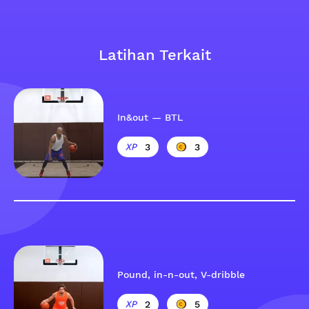
Latihan Terkait
In&out — BTL
3
3
Pound, in-n-out, V-dribble
2
5