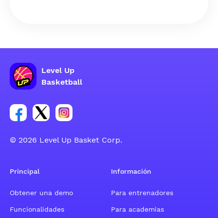
Level Up
Basketball
Enlace para el grupo social de la cuenta de Facebook
Enlace para el grupo social de la cuenta de Twitt
Enlace para el grupo social de la cuenta d
© 2026 Level Up Basket Corp.
Principal
Información
Obtener una demo
Para entrenadores
Funcionalidades
Para academias