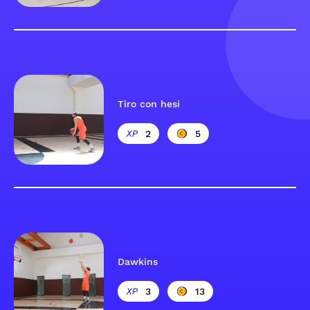
Tiro con hesi
2
5
Dawkins
3
13