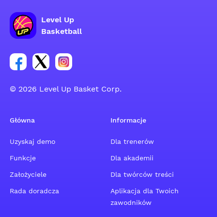
Level Up
Basketball
Link do grupy społecznościowej na Facebooku
Link do konta na Twitterze grupy społecznościo
Link do konta na Instagramie grupy społe
© 2026 Level Up Basket Corp.
Główna
Informacje
Uzyskaj demo
Dla trenerów
Funkcje
Dla akademii
Założyciele
Dla twórców treści
Rada doradcza
Aplikacja dla Twoich
zawodników