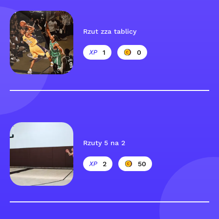
Rzut zza tablicy
1
0
Rzuty 5 na 2
2
50