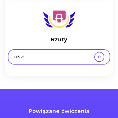
Rzuty
+
1
Trójki
Powiązane ćwiczenia