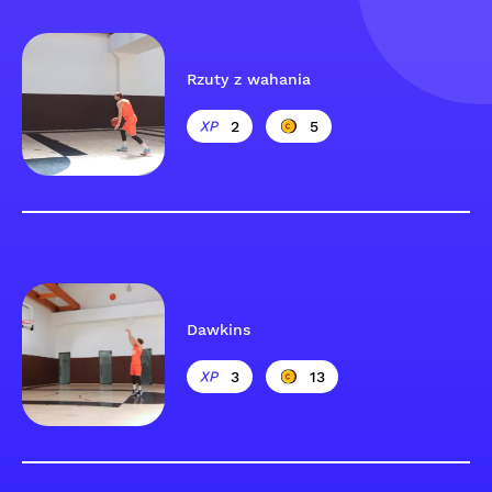
Rzuty z wahania
2
5
Dawkins
3
13