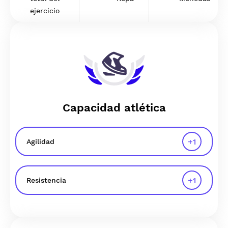
ejercicio
Capacidad atlética
+
1
Agilidad
+
1
Resistencia