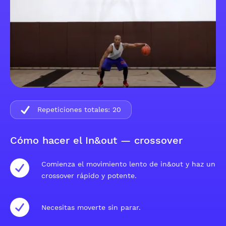
Repeticiones totales:
20
Cómo hacer el In&out — crossover
Comienza el movimiento lento de in&out y haz un
crossover rápido y potente.
Necesitas moverte sin parar.