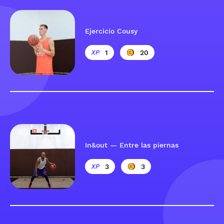
Ejercicio Cousy
1
20
In&out — Entre las piernas
3
3