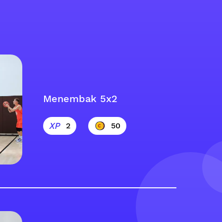
Menembak 5x2
2
50