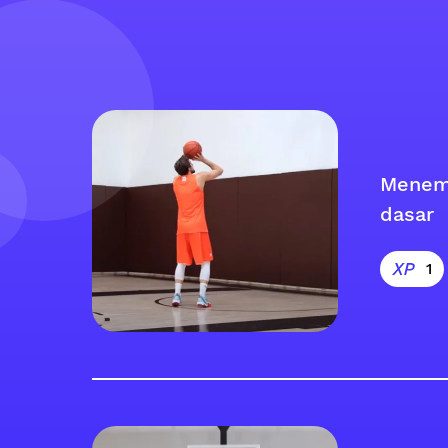
Menem
dasar
1