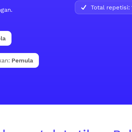
Total repetisi:
ngan.
la
kan:
Pemula