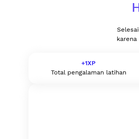
H
Selesai
karena 
+
1
XP
Total pengalaman latihan