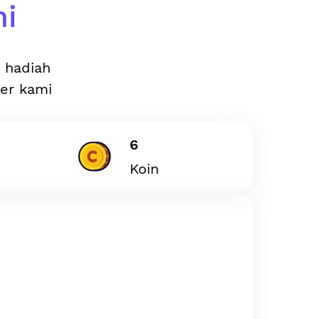
ni
n hadiah
ler kami
6
Koin