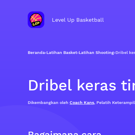
Level Up Basketball
Beranda
›
Latihan Basket
›
Latihan Shooting
›
Dribel ke
Dribel keras t
Dikembangkan oleh
Coach Kans
, Pelatih Keteramp
Bagaimana cara