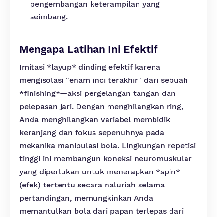
pengembangan keterampilan yang
seimbang.
Mengapa Latihan Ini Efektif
Imitasi *layup* dinding efektif karena
mengisolasi "enam inci terakhir" dari sebuah
*finishing*—aksi pergelangan tangan dan
pelepasan jari. Dengan menghilangkan ring,
Anda menghilangkan variabel membidik
keranjang dan fokus sepenuhnya pada
mekanika manipulasi bola. Lingkungan repetisi
tinggi ini membangun koneksi neuromuskular
yang diperlukan untuk menerapkan *spin*
(efek) tertentu secara naluriah selama
pertandingan, memungkinkan Anda
memantulkan bola dari papan terlepas dari