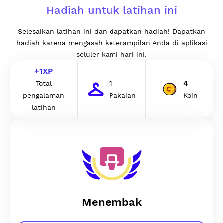
Hadiah untuk latihan ini
Selesaikan latihan ini dan dapatkan hadiah! Dapatkan
hadiah karena mengasah keterampilan Anda di aplikasi
seluler kami hari ini.
+
1
XP
1
4
Total
pengalaman
Pakaian
Koin
latihan
Menembak