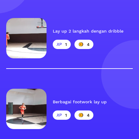
Lay up 2 langkah dengan dribble
1
4
Berbagai footwork lay up
1
4