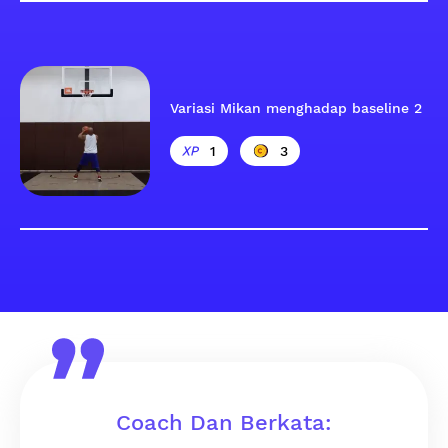
Variasi Mikan menghadap baseline 2
1
3
Coach Dan Berkata: