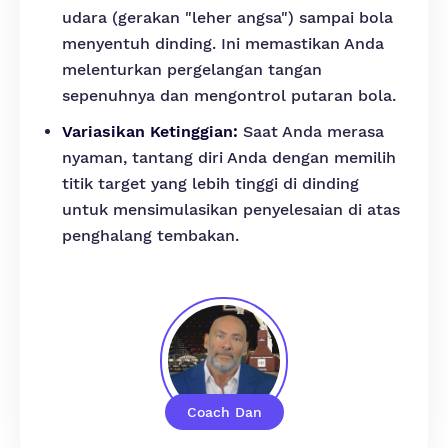
udara (gerakan "leher angsa") sampai bola
menyentuh dinding. Ini memastikan Anda
melenturkan pergelangan tangan
sepenuhnya dan mengontrol putaran bola.
Variasikan Ketinggian:
Saat Anda merasa
nyaman, tantang diri Anda dengan memilih
titik target yang lebih tinggi di dinding
untuk mensimulasikan penyelesaian di atas
penghalang tembakan.
Coach Dan