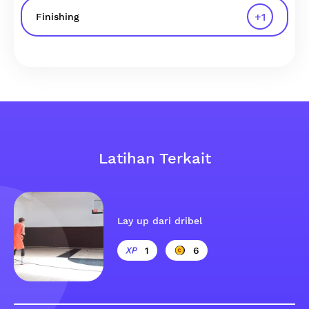
+
1
Finishing
Latihan Terkait
Lay up dari dribel
1
6