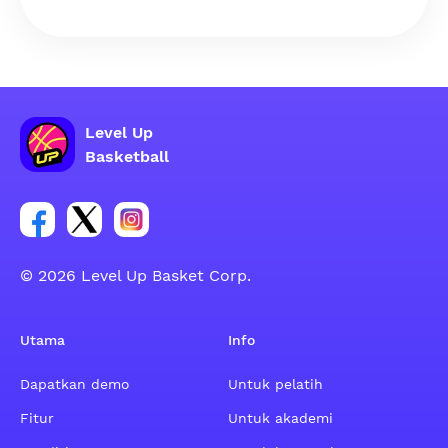
Level Up
Basketball
Tautan untuk grup sosial akun Facebook
Tautan untuk grup sosial akun Tweeter
Tautan untuk grup sosial akun Instagram
© 2026 Level Up Basket Corp.
Utama
Info
Dapatkan demo
Untuk pelatih
Fitur
Untuk akademi