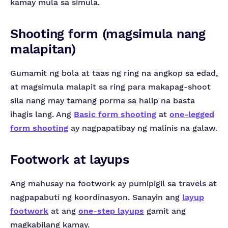
kamay mula sa simula.
Shooting form (magsimula nang
malapitan)
Gumamit ng bola at taas ng ring na angkop sa edad,
at magsimula malapit sa ring para makapag-shoot
sila nang may tamang porma sa halip na basta
ihagis lang. Ang
Basic form shooting
at
one-legged
form shooting
ay nagpapatibay ng malinis na galaw.
Footwork at layups
Ang mahusay na footwork ay pumipigil sa travels at
nagpapabuti ng koordinasyon. Sanayin ang
layup
footwork
at ang
one-step layups
gamit ang
magkabilang kamay.