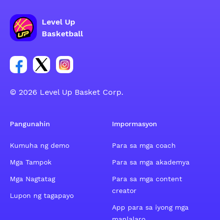
Level Up
Basketball
Link para sa social group ng Facebook account
Link para sa social group ng tweeter account
Link para sa social group ng Instagram ac
© 2026 Level Up Basket Corp.
Pangunahin
Impormasyon
Kumuha ng demo
Para sa mga coach
Mga Tampok
Para sa mga akademya
Mga Nagtatag
Para sa mga content
creator
Lupon ng tagapayo
App para sa iyong mga
manlalaro