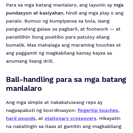
Para sa mga batang manlalaro, ang layunin ay
mga
pundasyon at kasiyahan
, hindi ang mga play o ang
panalo. Bumuo ng kumpiyansa sa bola, isang
pangunahing galaw sa pagbaril, at footwork — at
panatilihin itong positibo para patuloy silang
bumalik. Mas mahalaga ang maraming touches at
ang paggamit ng magkabilang kamay kaysa sa
anumang iisang drill.
Ball-handling para sa mga batang
manlalaro
Ang mga simple at nakakatuwang reps ay
nagpapabuti ng koordinasyon:
fingertip touches
,
hard pounds
, at
stationary crossovers
. Hikayatin
na nakatingin sa itaas at gamitin ang magkabilang