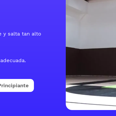
 y salta tan alto
 adecuada.
Principiante