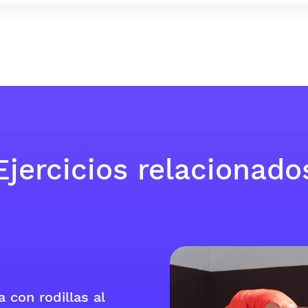
Ejercicios relacionado
 con rodillas al