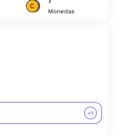
7
Monedas
+
1