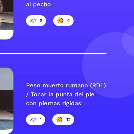
al pecho
3
4
Peso muerto rumano (RDL)
/ Tocar la punta del pie
con piernas rígidas
1
12