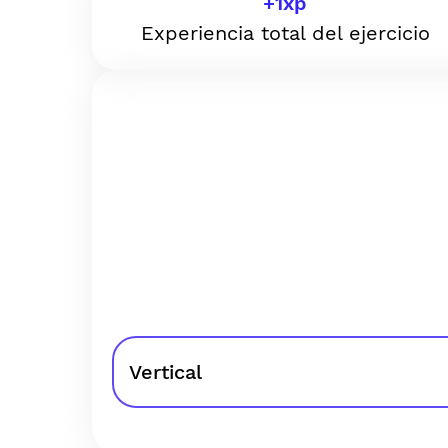
+
1
xp
Experiencia total del ejercicio
Vertical