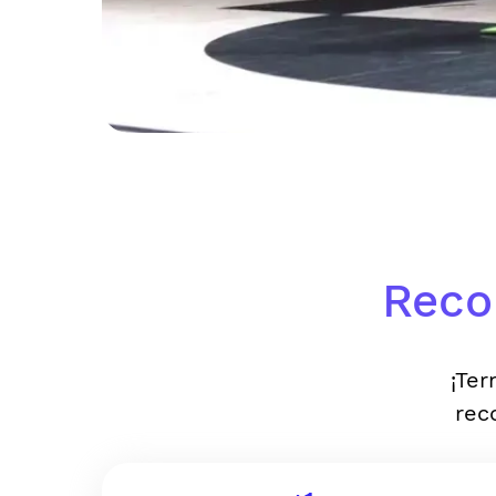
Reco
¡Ter
rec