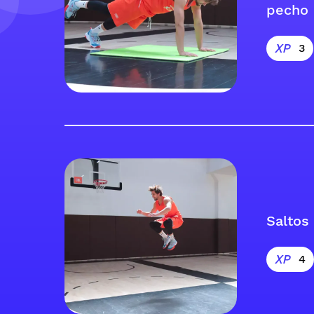
pecho
3
Saltos
4