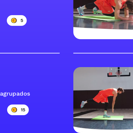
5
 agrupados
15