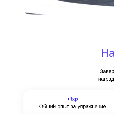
На
Завер
награ
+
1
xp
Общий опыт за упражнение