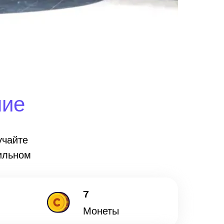
ние
учайте
ильном
7
Монеты