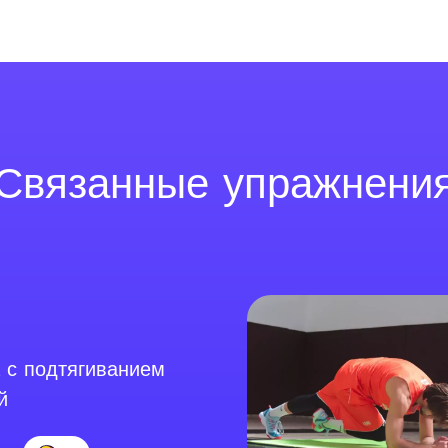
Связанные упражнени
 с подтягиванием
й