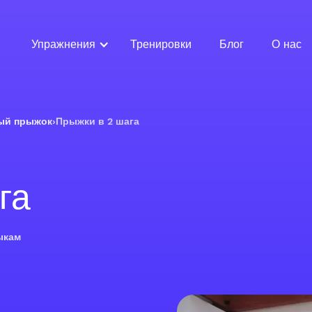
Упражнения
Тренировки
Блог
О нас
ый прыжок
›
Прыжки в 2 шага
га
ыкам