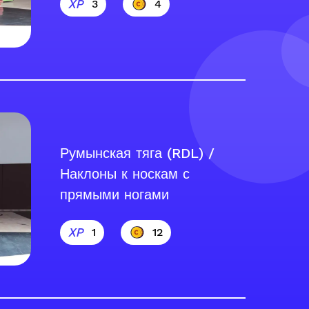
3
4
Румынская тяга (RDL) /
Наклоны к носкам с
прямыми ногами
1
12