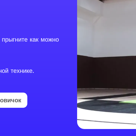
 прыгните как можно
ой технике.
овичок